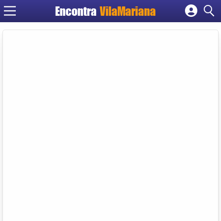
Encontra
VilaMariana
Cadastrar empresa
Fazer login
Criar conta