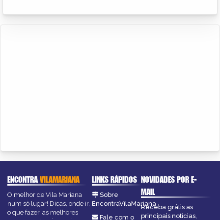
ENCONTRA
VILAMARIANA
LINKS RÁPIDOS
NOVIDADES POR E-
MAIL
O melhor de Vila Mariana
Sobre
num só lugar! Dicas, onde ir,
EncontraVilaMariana
Receba grátis as
o que fazer, as melhores
principais notícias,
Fale com o