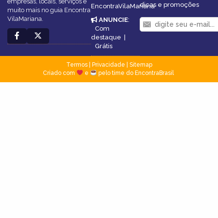
empresas, locais, serviços e
dicas e promoções
EncontraVilaMariana
muito mais no guia Encontra
VilaMariana.
ANUNCIE
:
Com
destaque
|
Grátis
Termos
|
Privacidade
|
Sitemap
Criado com
e
pelo time do EncontraBrasil