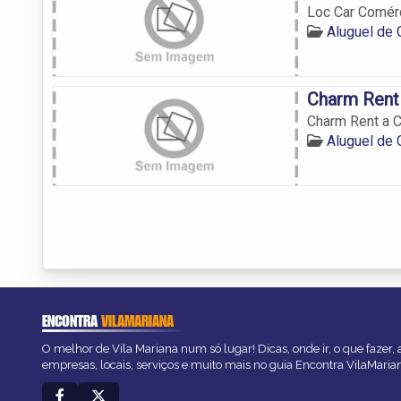
Loc Car Comér
Aluguel de 
Charm Rent
Charm Rent a C
Aluguel de 
ENCONTRA
VILAMARIANA
O melhor de Vila Mariana num só lugar! Dicas, onde ir, o que fazer,
empresas, locais, serviços e muito mais no guia Encontra VilaMaria