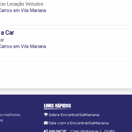
cio Locação Veículos
Carros em Vila Mariana
 a Car
ar
Carros em Vila Mariana
LINKS RÁPIDOS
 as melhores
Sobre EncontraVilaMariana
na.
Fale com o EncontraVilaMariana
ANUNCIE
:
Com destaque
|
Grátis