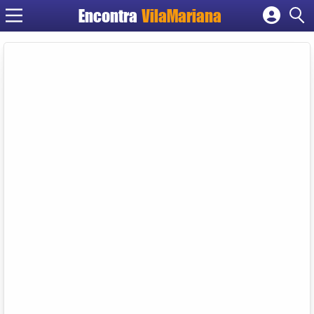
Encontra
VilaMariana
Cadastrar empresa
Fazer login
Criar conta