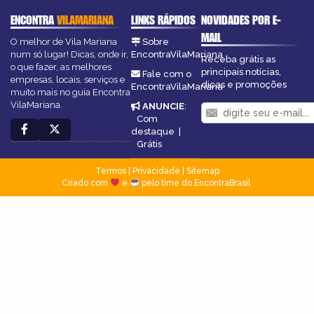
ENCONTRA
VILAMARIANA
LINKS RÁPIDOS
NOVIDADES POR E-
MAIL
O melhor de Vila Mariana
Sobre
num só lugar! Dicas, onde ir,
EncontraVilaMariana
Receba grátis as
o que fazer, as melhores
principais notícias,
Fale com o
empresas, locais, serviços e
dicas e promoções
EncontraVilaMariana
muito mais no guia Encontra
VilaMariana.
ANUNCIE
:
Com
destaque
|
Grátis
Termos
|
Privacidade
|
Sitemap
Criado com
e
pelo time do EncontraBrasil