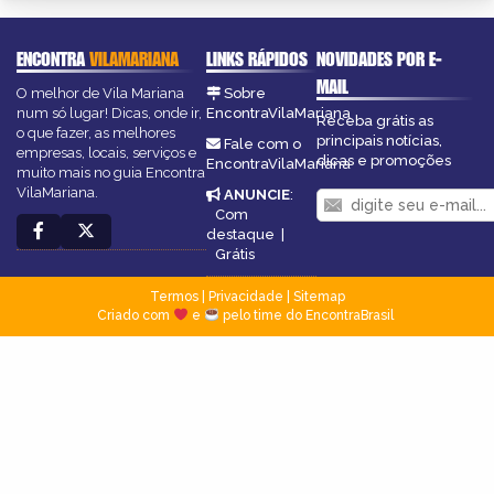
ENCONTRA
VILAMARIANA
LINKS RÁPIDOS
NOVIDADES POR E-
MAIL
O melhor de Vila Mariana
Sobre
num só lugar! Dicas, onde ir,
EncontraVilaMariana
Receba grátis as
o que fazer, as melhores
principais notícias,
Fale com o
empresas, locais, serviços e
dicas e promoções
EncontraVilaMariana
muito mais no guia Encontra
VilaMariana.
ANUNCIE
:
Com
destaque
|
Grátis
Termos
|
Privacidade
|
Sitemap
Criado com
e
pelo time do EncontraBrasil