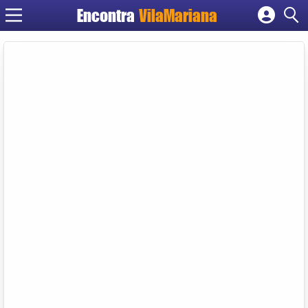
Encontra
VilaMariana
Cadastrar empresa
Fazer login
Criar conta