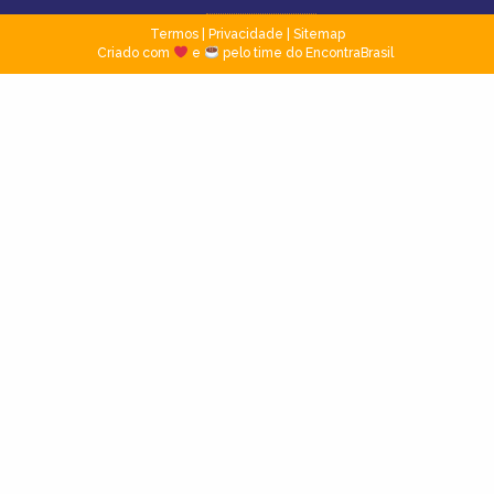
Termos
|
Privacidade
|
Sitemap
Criado com
e
pelo time do EncontraBrasil