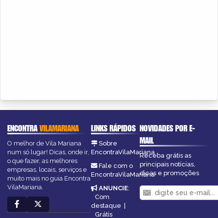
ENCONTRA
VILAMARIANA
LINKS RÁPIDOS
NOVIDADES POR E-
MAIL
O melhor de Vila Mariana
Sobre
num só lugar! Dicas, onde ir,
EncontraVilaMariana
Receba grátis as
o que fazer, as melhores
principais notícias,
Fale com o
empresas, locais, serviços e
dicas e promoções
EncontraVilaMariana
muito mais no guia Encontra
VilaMariana.
ANUNCIE
:
Com
destaque
|
Grátis