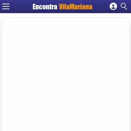
Encontra
VilaMariana
Cadastrar empresa
Fazer login
Criar conta