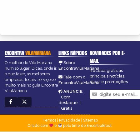
ENCONTRA
VILAMARIANA
LINKS RÁPIDOS
NOVIDADES POR E-
MAIL
O melhor de Vila Mariana
Sobre
num só lugar! Dicas, onde ir,
EncontraVilaMariana
Receba grátis as
o que fazer, as melhores
principais notícias,
Fale com o
empresas, locais, serviços e
dicas e promoções
EncontraVilaMariana
muito mais no guia Encontra
VilaMariana.
ANUNCIE
:
Com
destaque
|
Grátis
Termos
|
Privacidade
|
Sitemap
Criado com
e
pelo time do EncontraBrasil