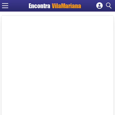
Encontra
VilaMariana
Cadastrar empresa
Fazer login
Criar conta