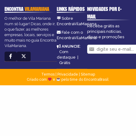
ENCONTRA
VILAMARIANA
LINKS RÁPIDOS
NOVIDADES POR E-
MAIL
O melhor de Vila Mariana
Sobre
num só lugar! Dicas, onde ir,
EncontraVilaMariana
Receba grátis as
o que fazer, as melhores
principais notícias,
Fale com o
empresas, locais, serviços e
dicas e promoções
EncontraVilaMariana
muito mais no guia Encontra
VilaMariana.
ANUNCIE
:
Com
destaque
|
Grátis
Termos
|
Privacidade
|
Sitemap
Criado com
e
pelo time do EncontraBrasil