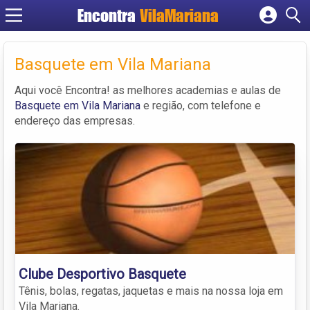
Encontra
VilaMariana
Cadastrar empresa
Fazer login
Basquete em Vila Mariana
Criar conta
Aqui você Encontra! as melhores academias e aulas de
Basquete em Vila Mariana
e região, com telefone e
endereço das empresas.
Clube Desportivo Basquete
Tênis, bolas, regatas, jaquetas e mais na nossa loja em
Vila Mariana.