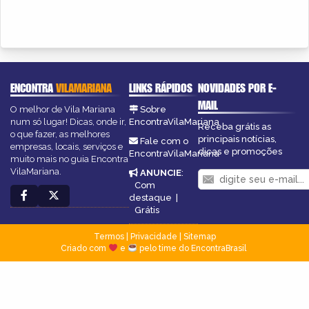
ENCONTRA
VILAMARIANA
LINKS RÁPIDOS
NOVIDADES POR E-
MAIL
O melhor de Vila Mariana
Sobre
num só lugar! Dicas, onde ir,
EncontraVilaMariana
Receba grátis as
o que fazer, as melhores
principais notícias,
Fale com o
empresas, locais, serviços e
dicas e promoções
EncontraVilaMariana
muito mais no guia Encontra
VilaMariana.
ANUNCIE
:
Com
destaque
|
Grátis
Termos
|
Privacidade
|
Sitemap
Criado com
e
pelo time do EncontraBrasil