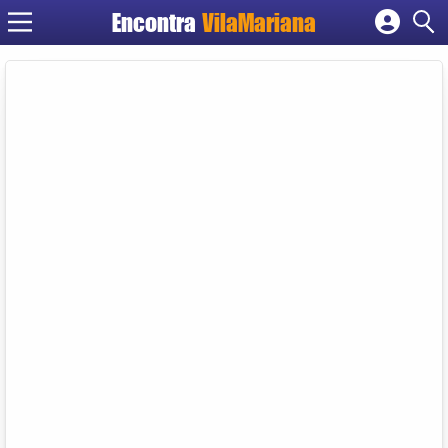
Encontra
VilaMariana
Cadastrar empresa
Fazer login
Criar conta