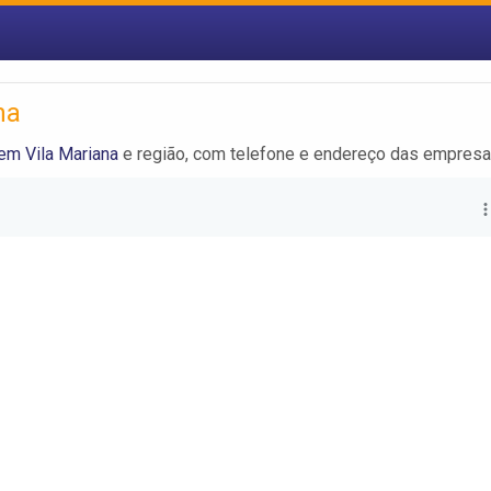
na
em Vila Mariana
e região, com telefone e endereço das empresa