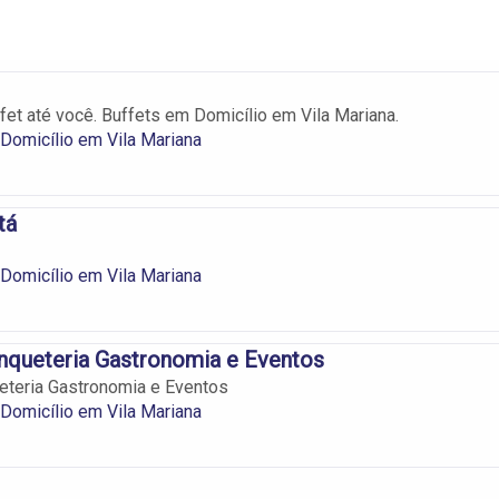
et até você. Buffets em Domicílio em Vila Mariana.
Domicílio em Vila Mariana
tá
Domicílio em Vila Mariana
queteria Gastronomia e Eventos
teria Gastronomia e Eventos
Domicílio em Vila Mariana