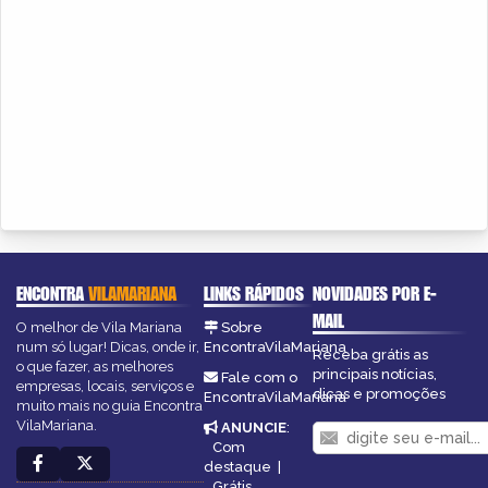
ENCONTRA
VILAMARIANA
LINKS RÁPIDOS
NOVIDADES POR E-
MAIL
O melhor de Vila Mariana
Sobre
num só lugar! Dicas, onde ir,
EncontraVilaMariana
Receba grátis as
o que fazer, as melhores
principais notícias,
Fale com o
empresas, locais, serviços e
dicas e promoções
EncontraVilaMariana
muito mais no guia Encontra
VilaMariana.
ANUNCIE
:
Com
destaque
|
Grátis