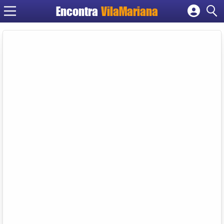
Encontra
VilaMariana
Cadastrar empresa
Fazer login
Criar conta