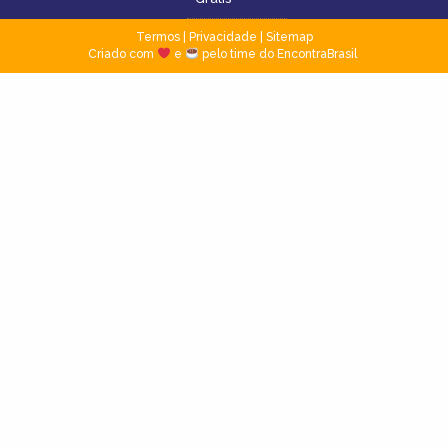
Termos
|
Privacidade
|
Sitemap
Criado com
e
pelo time do EncontraBrasil