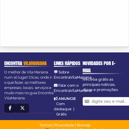
ENCONTRA
VILAMARIANA
LINKS RÁPIDOS
NOVIDADES POR E-
MAIL
O melhor de Vila Mariana
Sobre
num só lugar! Dicas, onde ir,
EncontraVilaMariana
Receba grátis as
o que fazer, as melhores
principais notícias,
Fale com o
empresas, locais, serviços e
dicas e promoções
EncontraVilaMariana
muito mais no guia Encontra
VilaMariana.
ANUNCIE
:
Com
destaque
|
Grátis
Termos
|
Privacidade
|
Sitemap