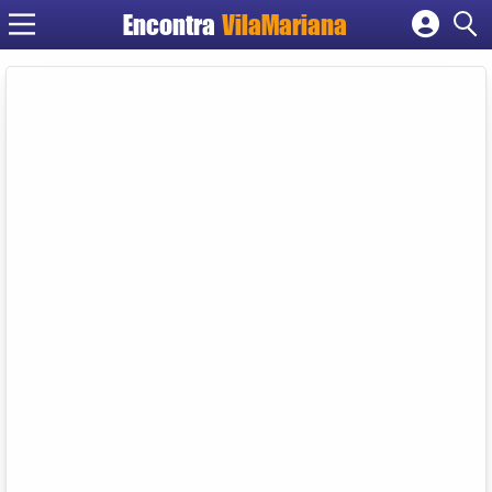
Encontra
VilaMariana
Cadastrar empresa
Fazer login
Criar conta