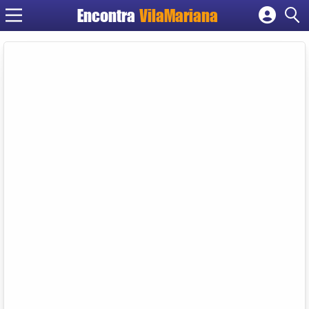
Encontra
VilaMariana
Cadastrar empresa
Fazer login
Criar conta