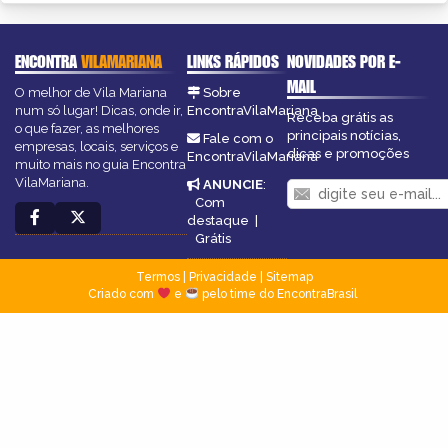
ENCONTRA
VILAMARIANA
LINKS RÁPIDOS
NOVIDADES POR E-
MAIL
O melhor de Vila Mariana
Sobre
num só lugar! Dicas, onde ir,
EncontraVilaMariana
Receba grátis as
o que fazer, as melhores
principais notícias,
Fale com o
empresas, locais, serviços e
dicas e promoções
EncontraVilaMariana
muito mais no guia Encontra
VilaMariana.
ANUNCIE
:
Com
destaque
|
Grátis
Termos
|
Privacidade
|
Sitemap
Criado com
e
pelo time do EncontraBrasil