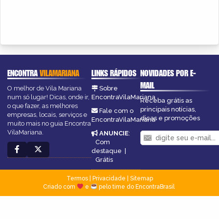
ENCONTRA
VILAMARIANA
LINKS RÁPIDOS
NOVIDADES POR E-
MAIL
O melhor de Vila Mariana
Sobre
num só lugar! Dicas, onde ir,
EncontraVilaMariana
Receba grátis as
o que fazer, as melhores
principais notícias,
Fale com o
empresas, locais, serviços e
dicas e promoções
EncontraVilaMariana
muito mais no guia Encontra
VilaMariana.
ANUNCIE
:
Com
destaque
|
Grátis
Termos
|
Privacidade
|
Sitemap
Criado com
e
pelo time do EncontraBrasil