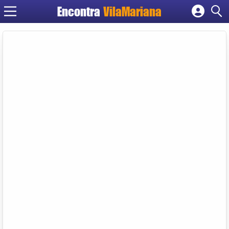
Encontra
VilaMariana
Cadastrar empresa
Fazer login
Criar conta