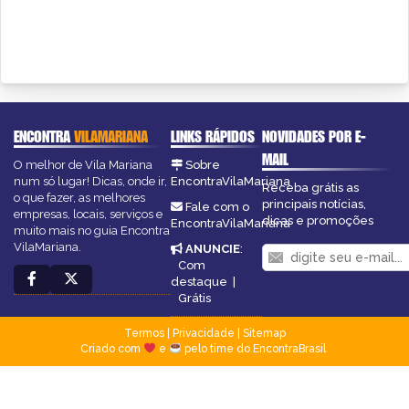
ENCONTRA
VILAMARIANA
LINKS RÁPIDOS
NOVIDADES POR E-
MAIL
O melhor de Vila Mariana
Sobre
num só lugar! Dicas, onde ir,
EncontraVilaMariana
Receba grátis as
o que fazer, as melhores
principais notícias,
Fale com o
empresas, locais, serviços e
dicas e promoções
EncontraVilaMariana
muito mais no guia Encontra
VilaMariana.
ANUNCIE
:
Com
destaque
|
Grátis
Termos
|
Privacidade
|
Sitemap
Criado com
e
pelo time do EncontraBrasil