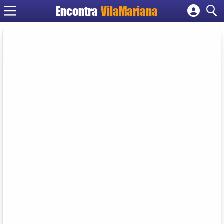
Encontra
VilaMariana
Cadastrar empresa
Fazer login
Criar conta