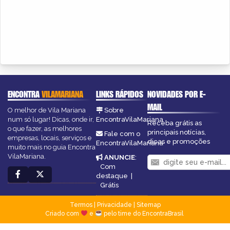
ENCONTRA
VILAMARIANA
LINKS RÁPIDOS
NOVIDADES POR E-
MAIL
O melhor de Vila Mariana
Sobre
num só lugar! Dicas, onde ir,
EncontraVilaMariana
Receba grátis as
o que fazer, as melhores
principais notícias,
Fale com o
empresas, locais, serviços e
dicas e promoções
EncontraVilaMariana
muito mais no guia Encontra
VilaMariana.
ANUNCIE
:
Com
destaque
|
Grátis
Termos
|
Privacidade
|
Sitemap
Criado com
e
pelo time do EncontraBrasil