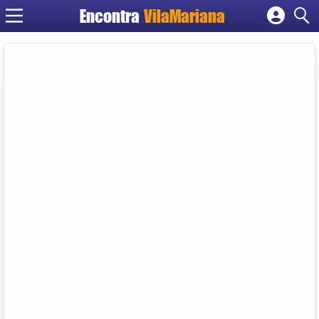
Encontra
VilaMariana
Cadastrar empresa
Fazer login
Criar conta