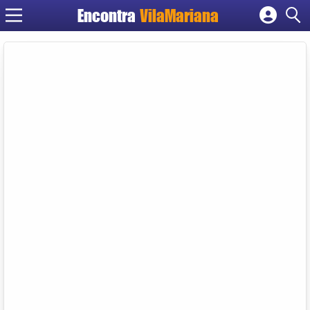
Encontra
VilaMariana
Cadastrar empresa
Fazer login
Criar conta