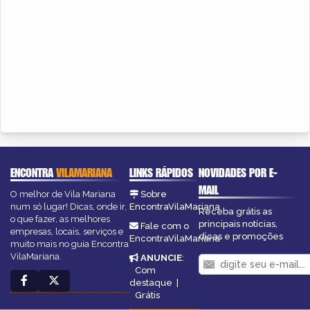
ENCONTRA
VILAMARIANA
LINKS RÁPIDOS
NOVIDADES POR E-
MAIL
O melhor de Vila Mariana
Sobre
num só lugar! Dicas, onde ir,
EncontraVilaMariana
Receba grátis as
o que fazer, as melhores
principais notícias,
Fale com o
empresas, locais, serviços e
dicas e promoções
EncontraVilaMariana
muito mais no guia Encontra
VilaMariana.
ANUNCIE
:
Com
destaque
|
Grátis