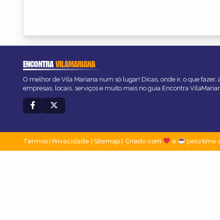
ENCONTRA
VILAMARIANA
O melhor de Vila Mariana num só lugar! Dicas, onde ir, o que fazer,
empresas, locais, serviços e muito mais no guia Encontra VilaMaria
Termos
|
Privacidade
|
Sitemap
Criado com
e
pelo time 