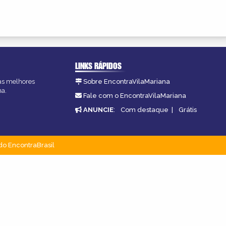
LINKS RÁPIDOS
 as melhores
Sobre EncontraVilaMariana
na.
Fale com o EncontraVilaMariana
ANUNCIE
:
Com destaque
|
Grátis
do EncontraBrasil