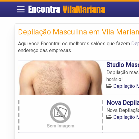
Encontra
VilaMariana
Depilação Masculina em Vila Maria
Aqui você Encontra! os melhores salões que fazem
Dep
endereço das empresas.
Studio Mas
Depilação masc
horário!
Depilação M
Nova Depil
Nova Depilaçã
Depilação M