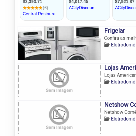
Frigelar
Confira as mel
Eletrodomés
Lojas Amer
Lojas America
Eletrodomés
Netshow Co
Netshow Comér
Eletrodomés