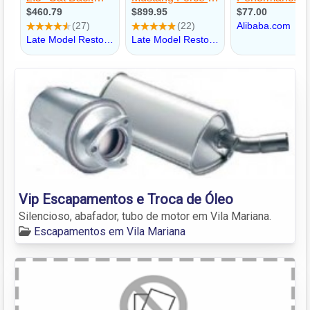
Vip Escapamentos e Troca de Óleo
Silencioso, abafador, tubo de motor em Vila Mariana.
Escapamentos em Vila Mariana