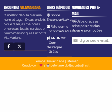
ENCONTRA
VILAMARIANA
LINKS RÁPIDOS
NOVIDADES POR E-
MAIL
O melhor de Vila Mariana
Sobre
num só lugar! Dicas, onde ir,
EncontraVilaMariana
Receba grátis as
o que fazer, as melhores
principais notícias,
Fale com o
empresas, locais, serviços e
dicas e promoções
EncontraVilaMariana
muito mais no guia Encontra
VilaMariana.
ANUNCIE
:
Com
destaque
|
Grátis
Termos
|
Privacidade
|
Sitemap
Criado com
e
pelo time do EncontraBrasil