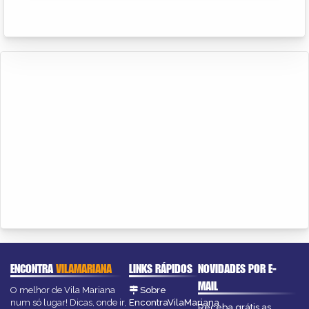
ENCONTRA
VILAMARIANA
LINKS RÁPIDOS
NOVIDADES POR E-
MAIL
O melhor de Vila Mariana
Sobre
num só lugar! Dicas, onde ir,
EncontraVilaMariana
Receba grátis as