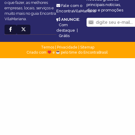
o que fazer, as melhores
principais notícias,
Fale com o
empresas, locais, serviços e
dicas e promoções
EncontraVilaMariana
muito mais no guia Encontra
VilaMariana.
ANUNCIE
:
Com
destaque
|
Grátis
Termos
|
Privacidade
|
Sitemap
Criado com
e
pelo time do EncontraBrasil