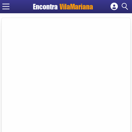
Encontra
VilaMariana
Cadastrar empresa
Fazer login
Criar conta