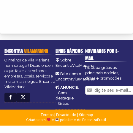
ENCONTRA
VILAMARIANA
LINKS RÁPIDOS
NOVIDADES POR E-
MAIL
O melhor de Vila Mariana
Sobre
num só lugar! Dicas, onde ir,
EncontraVilaMariana
Receba grátis as
o que fazer, as melhores
principais notícias,
Fale com o
empresas, locais, serviços e
dicas e promoções
EncontraVilaMariana
muito mais no guia Encontra
VilaMariana.
ANUNCIE
:
Com
destaque
|
Grátis
Termos
|
Privacidade
|
Sitemap
Criado com
e
pelo time do EncontraBrasil