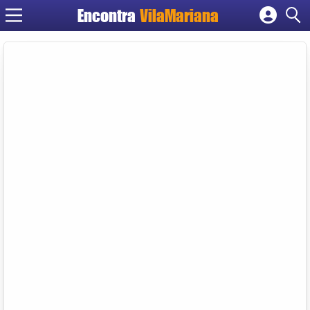
Encontra
VilaMariana
Cadastrar empresa
Fazer login
Criar conta