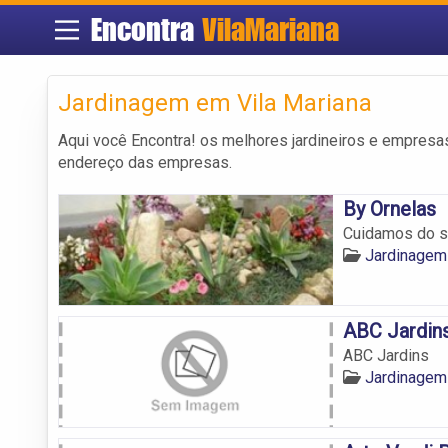
Encontra
VilaMariana
Jardinagem em Vila Mariana
Aqui você Encontra! os melhores jardineiros e empres
endereço das empresas.
By Ornelas
Cuidamos do se
Jardinagem
ABC Jardin
ABC Jardins
Jardinagem