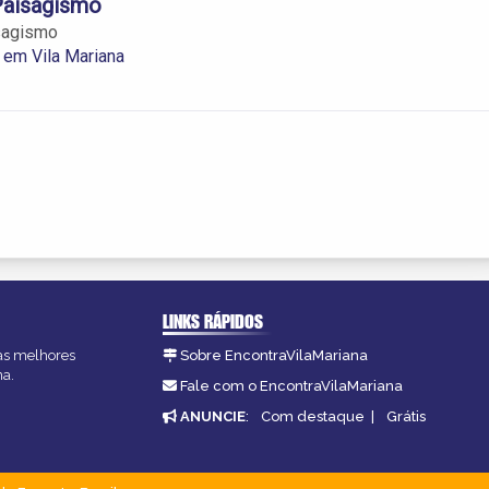
Paisagismo
isagismo
 em Vila Mariana
LINKS RÁPIDOS
 as melhores
Sobre EncontraVilaMariana
na.
Fale com o EncontraVilaMariana
ANUNCIE
:
Com destaque
|
Grátis