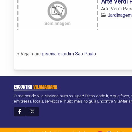
Arte Verdi 
Arte Verdi Pa
Jardinagem
» Veja mais
piscina e jardim São Paulo
ENCONTRA
VILAMARIANA
O melhor de Vila Mariana num só lugar! Dicas, onde ir, o que fazer,
empresas, locais, serviços e muito mais no guia Encontra VilaMaria