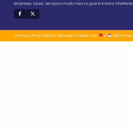
empresas, locais, serviços e muito mais no guia Encontra VilaMaria
Termos
|
Privacidade
|
Sitemap
Criado com
e
pelo time 