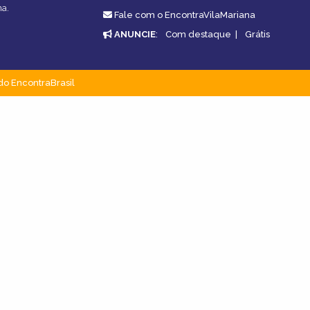
na.
Fale com o EncontraVilaMariana
ANUNCIE
:
Com destaque
|
Grátis
do EncontraBrasil