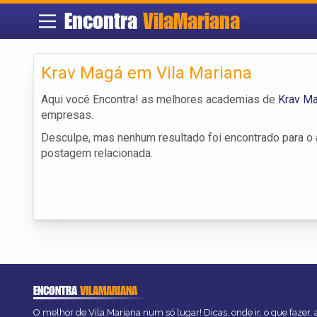
Encontra
VilaMariana
Krav Magá em Vila Mariana
Aqui você Encontra! as melhores academias de
Krav Ma
empresas.
Desculpe, mas nenhum resultado foi encontrado para o a
postagem relacionada.
ENCONTRA
VILAMARIANA
O melhor de Vila Mariana num só lugar! Dicas, onde ir, o que fazer,