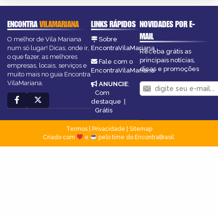
ENCONTRA
VILAMARIANA
LINKS RÁPIDOS
NOVIDADES POR E-
MAIL
O melhor de Vila Mariana
Sobre
num só lugar! Dicas, onde ir,
EncontraVilaMariana
Receba grátis as
o que fazer, as melhores
principais notícias,
Fale com o
empresas, locais, serviços e
dicas e promoções
EncontraVilaMariana
muito mais no guia Encontra
VilaMariana.
ANUNCIE
:
Com
destaque
|
Grátis
Termos
|
Privacidade
|
Sitemap
Criado com
e
pelo time do EncontraBrasil