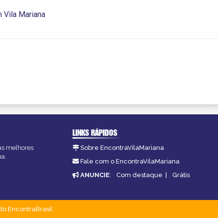
 Vila Mariana
LINKS RÁPIDOS
 as melhores
Sobre EncontraVilaMariana
na.
Fale com o EncontraVilaMariana
ANUNCIE
:
Com destaque
|
Grátis
do EncontraBrasil