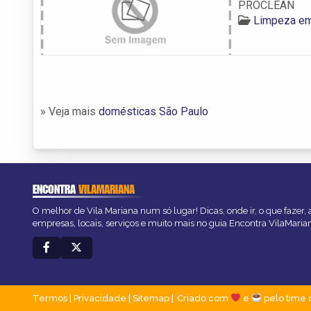
PROCLEAN
Limpeza em
» Veja mais
domésticas São Paulo
ENCONTRA
VILAMARIANA
O melhor de Vila Mariana num só lugar! Dicas, onde ir, o que fazer,
empresas, locais, serviços e muito mais no guia Encontra VilaMaria
Termos
|
Privacidade
|
Sitemap
Criado com
e
pelo time 