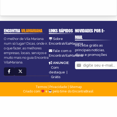
ENCONTRA
VILAMARIANA
LINKS RÁPIDOS
NOVIDADES POR E-
MAIL
O melhor de Vila Mariana
Sobre
num só lugar! Dicas, onde ir,
EncontraVilaMariana
Receba grátis as
o que fazer, as melhores
principais notícias,
Fale com o
empresas, locais, serviços e
dicas e promoções
EncontraVilaMariana
muito mais no guia Encontra
VilaMariana.
ANUNCIE
:
Com
destaque
|
Grátis
Termos
|
Privacidade
|
Sitemap
Criado com
e
pelo time do EncontraBrasil