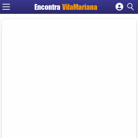
Encontra
VilaMariana
Cadastrar empresa
Fazer login
Criar conta