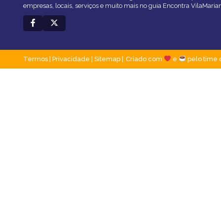
empresas, locais, serviços e muito mais no guia Encontra VilaMaria
Termos
|
Privacidade
|
Sitemap
Criado com
e
pelo time 