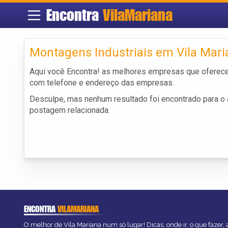
Encontra
VilaMariana
Montagens Industriais em Vila Mari
Aqui você Encontra! as melhores empresas que oferec
com telefone e endereço das empresas.
Desculpe, mas nenhum resultado foi encontrado para o a
postagem relacionada.
ENCONTRA
VILAMARIANA
O melhor de Vila Mariana num só lugar! Dicas, onde ir, o que fazer,