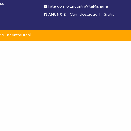
na.
Fale com o EncontraVilaMariana
ANUNCIE
:
Com destaque
|
Grátis
do EncontraBrasil