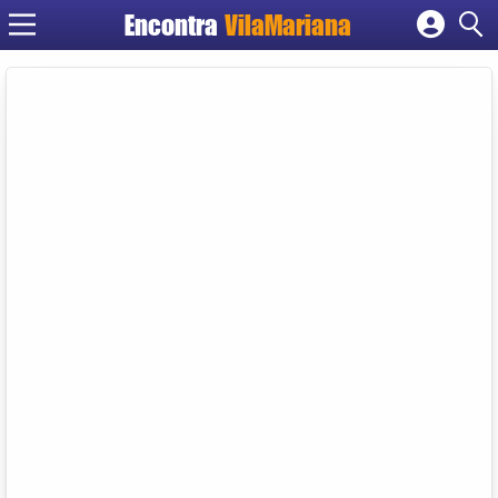
Encontra
VilaMariana
Cadastrar empresa
Fazer login
Criar conta