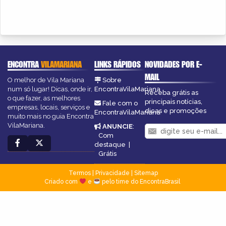
ENCONTRA
VILAMARIANA
LINKS RÁPIDOS
NOVIDADES POR E-
MAIL
O melhor de Vila Mariana
Sobre
num só lugar! Dicas, onde ir,
EncontraVilaMariana
Receba grátis as
o que fazer, as melhores
principais notícias,
Fale com o
empresas, locais, serviços e
dicas e promoções
EncontraVilaMariana
muito mais no guia Encontra
VilaMariana.
ANUNCIE
:
Com
destaque
|
Grátis
Termos
|
Privacidade
|
Sitemap
Criado com
e
pelo time do EncontraBrasil