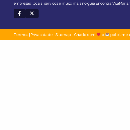
empresas, locais, serviços e muito mais no guia Encontra VilaMaria
Termos
|
Privacidade
|
Sitemap
Criado com
e
pelo time 