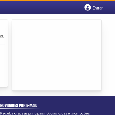
Entrar
Cadastrar empresa
Fazer login
Criar conta
as.
NOVIDADES POR E-MAIL
Receba grátis as principais notícias, dicas e promoções