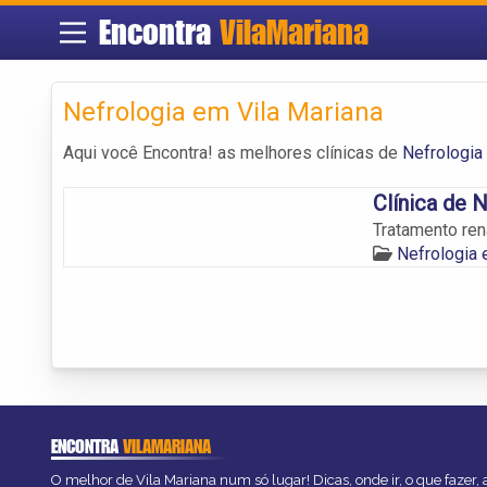
Encontra
VilaMariana
Nefrologia em Vila Mariana
Aqui você Encontra! as melhores clínicas de
Nefrologia
Clínica de N
Tratamento ren
Nefrologia 
ENCONTRA
VILAMARIANA
O melhor de Vila Mariana num só lugar! Dicas, onde ir, o que fazer,