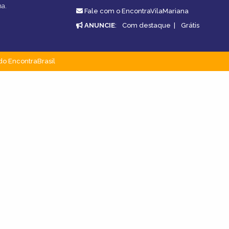
na.
Fale com o EncontraVilaMariana
ANUNCIE
:
Com destaque
|
Grátis
do EncontraBrasil