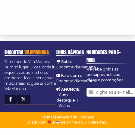
ENCONTRA
VILAMARIANA
LINKS RÁPIDOS
NOVIDADES POR E-
MAIL
O melhor de Vila Mariana
Sobre
num só lugar! Dicas, onde ir,
EncontraVilaMariana
Receba grátis as
o que fazer, as melhores
principais notícias,
Fale com o
empresas, locais, serviços e
dicas e promoções
EncontraVilaMariana
muito mais no guia Encontra
VilaMariana.
ANUNCIE
:
Com
destaque
|
Grátis
Termos
|
Privacidade
|
Sitemap
Criado com
e
pelo time do EncontraBrasil