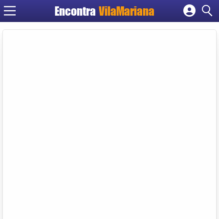
Encontra
VilaMariana
Cadastrar empresa
Fazer login
Criar conta