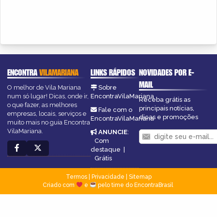
ENCONTRA
VILAMARIANA
LINKS RÁPIDOS
NOVIDADES POR E-
MAIL
O melhor de Vila Mariana
Sobre
num só lugar! Dicas, onde ir,
EncontraVilaMariana
Receba grátis as
o que fazer, as melhores
principais notícias,
Fale com o
empresas, locais, serviços e
dicas e promoções
EncontraVilaMariana
muito mais no guia Encontra
VilaMariana.
ANUNCIE
:
Com
destaque
|
Grátis
Termos
|
Privacidade
|
Sitemap
Criado com
e
pelo time do EncontraBrasil