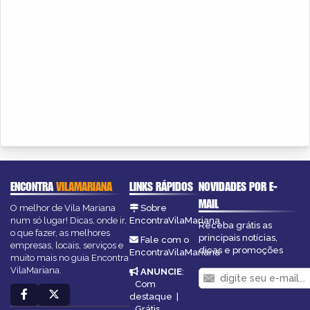
ENCONTRA
VILAMARIANA
LINKS RÁPIDOS
NOVIDADES POR E-
MAIL
O melhor de Vila Mariana
Sobre
num só lugar! Dicas, onde ir,
EncontraVilaMariana
Receba grátis as
o que fazer, as melhores
principais notícias,
Fale com o
empresas, locais, serviços e
dicas e promoções
EncontraVilaMariana
muito mais no guia Encontra
VilaMariana.
ANUNCIE
:
Com
destaque
|
Grátis