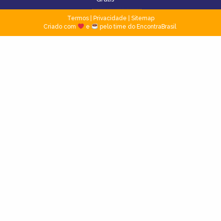
Termos
|
Privacidade
|
Sitemap
Criado com
e
pelo time do EncontraBrasil