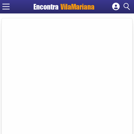
Encontra
VilaMariana
Cadastrar empresa
Fazer login
Criar conta