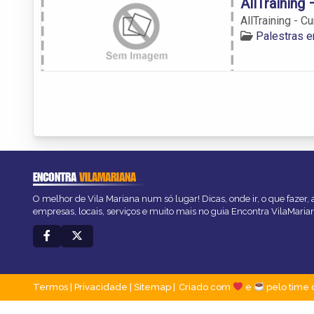
AllTraining
AllTraining - C
Palestras e
ENCONTRA
VILAMARIANA
O melhor de Vila Mariana num só lugar! Dicas, onde ir, o que fazer,
empresas, locais, serviços e muito mais no guia Encontra VilaMaria
Termos
|
Privacidade
|
Sitemap
Criado com
e
pelo time 