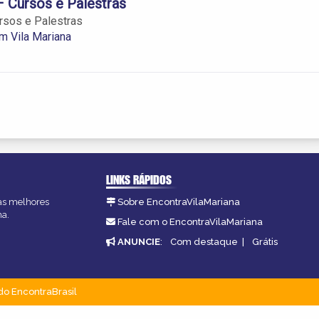
 – Cursos e Palestras
ursos e Palestras
m Vila Mariana
LINKS RÁPIDOS
 as melhores
Sobre EncontraVilaMariana
na.
Fale com o EncontraVilaMariana
ANUNCIE
:
Com destaque
|
Grátis
do EncontraBrasil