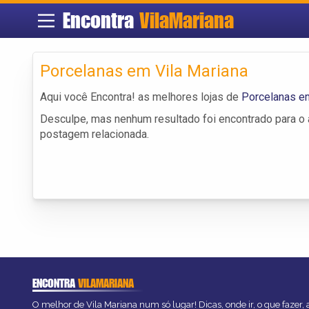
Encontra
VilaMariana
Porcelanas em Vila Mariana
Aqui você Encontra! as melhores lojas de
Porcelanas em
Desculpe, mas nenhum resultado foi encontrado para o a
postagem relacionada.
ENCONTRA
VILAMARIANA
O melhor de Vila Mariana num só lugar! Dicas, onde ir, o que fazer,