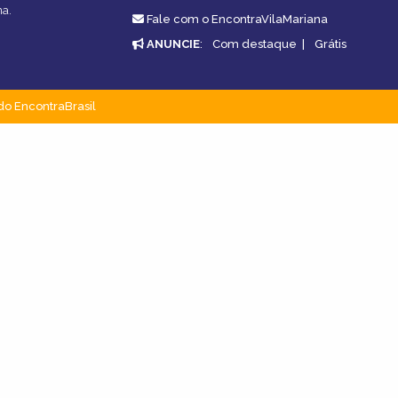
na.
Fale com o EncontraVilaMariana
ANUNCIE
:
Com destaque
|
Grátis
do EncontraBrasil