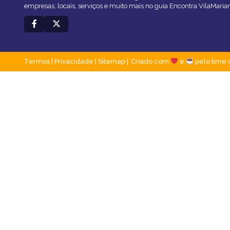
empresas, locais, serviços e muito mais no guia Encontra VilaMaria
Termos
|
Privacidade
|
Sitemap
Criado com
e
pelo time 