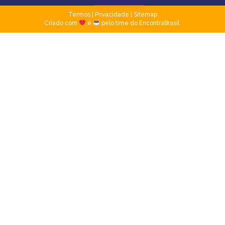
Termos
|
Privacidade
|
Sitemap
Criado com
e
pelo time do EncontraBrasil