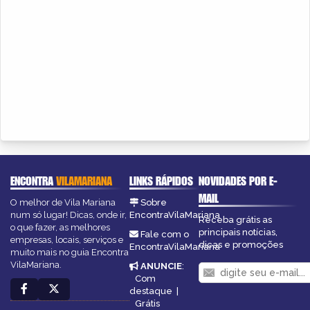
ENCONTRA
VILAMARIANA
LINKS RÁPIDOS
NOVIDADES POR E-
MAIL
O melhor de Vila Mariana
Sobre
num só lugar! Dicas, onde ir,
EncontraVilaMariana
Receba grátis as
o que fazer, as melhores
principais notícias,
Fale com o
empresas, locais, serviços e
dicas e promoções
EncontraVilaMariana
muito mais no guia Encontra
VilaMariana.
ANUNCIE
:
Com
destaque
|
Grátis