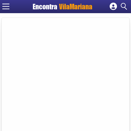
Encontra
VilaMariana
Cadastrar empresa
Fazer login
Criar conta