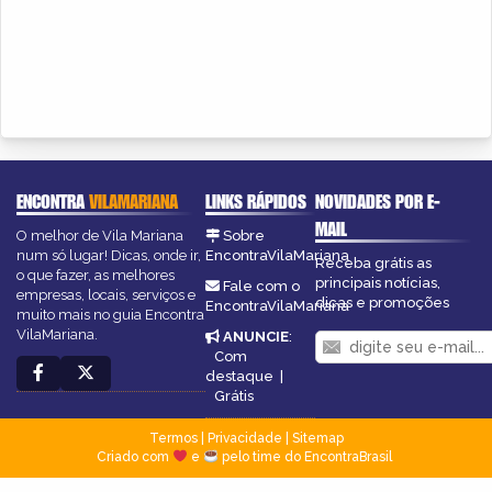
ENCONTRA
VILAMARIANA
LINKS RÁPIDOS
NOVIDADES POR E-
MAIL
O melhor de Vila Mariana
Sobre
num só lugar! Dicas, onde ir,
EncontraVilaMariana
Receba grátis as
o que fazer, as melhores
principais notícias,
Fale com o
empresas, locais, serviços e
dicas e promoções
EncontraVilaMariana
muito mais no guia Encontra
VilaMariana.
ANUNCIE
:
Com
destaque
|
Grátis
Termos
|
Privacidade
|
Sitemap
Criado com
e
pelo time do EncontraBrasil