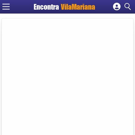
Encontra
VilaMariana
Cadastrar empresa
Fazer login
Criar conta