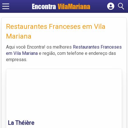
Encontra
VilaMariana
Cadastrar empresa
Fazer login
Restaurantes Franceses em Vila
Criar conta
Mariana
Aqui você Encontra! os melhores
Restaurantes Franceses
em Vila Mariana
e região, com telefone e endereço das
empresas.
La Théière