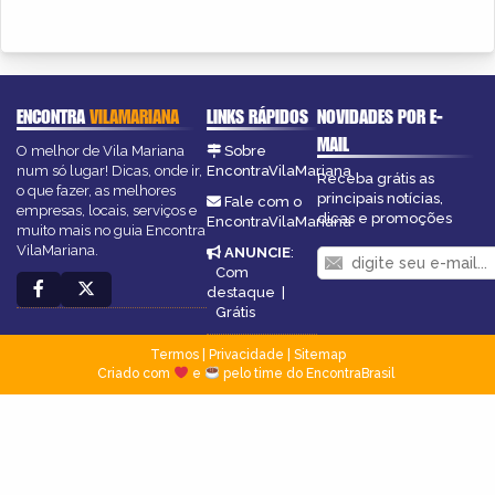
ENCONTRA
VILAMARIANA
LINKS RÁPIDOS
NOVIDADES POR E-
MAIL
O melhor de Vila Mariana
Sobre
num só lugar! Dicas, onde ir,
EncontraVilaMariana
Receba grátis as
o que fazer, as melhores
principais notícias,
Fale com o
empresas, locais, serviços e
dicas e promoções
EncontraVilaMariana
muito mais no guia Encontra
VilaMariana.
ANUNCIE
:
Com
destaque
|
Grátis
Termos
|
Privacidade
|
Sitemap
Criado com
e
pelo time do EncontraBrasil