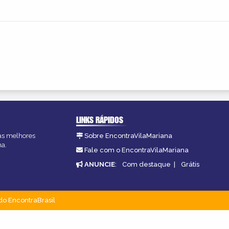
LINKS RÁPIDOS
 as melhores
Sobre EncontraVilaMariana
na.
Fale com o EncontraVilaMariana
ANUNCIE
:
Com destaque
|
Grátis
do EncontraBrasil