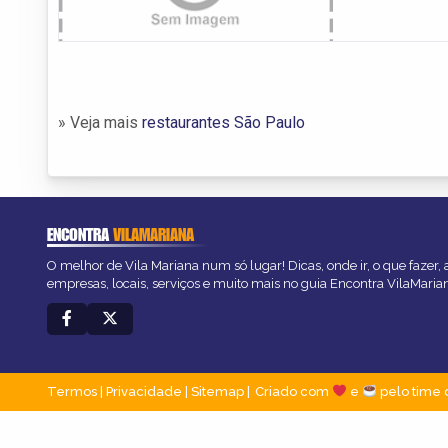
» Veja mais
restaurantes São Paulo
ENCONTRA
VILAMARIANA
O melhor de Vila Mariana num só lugar! Dicas, onde ir, o que fazer,
empresas, locais, serviços e muito mais no guia Encontra VilaMaria
Termos
|
Privacidade
|
Sitemap
Criado com
e
pelo time 