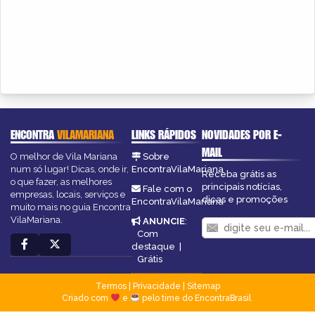
ENCONTRA
VILAMARIANA
LINKS RÁPIDOS
NOVIDADES POR E-
MAIL
O melhor de Vila Mariana
Sobre
num só lugar! Dicas, onde ir,
EncontraVilaMariana
Receba grátis as
o que fazer, as melhores
principais notícias,
Fale com o
empresas, locais, serviços e
dicas e promoções
EncontraVilaMariana
muito mais no guia Encontra
VilaMariana.
ANUNCIE
:
Com
destaque
|
Grátis
Termos
|
Privacidade
|
Sitemap
Criado com
e
pelo time do EncontraBrasil