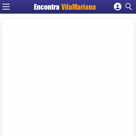
Encontra
VilaMariana
Cadastrar empresa
Fazer login
Criar conta