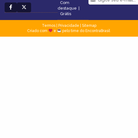
Com
destaque
|
Grátis
Termos
|
Privacidade
|
Sitemap
Criado com
e
pelo time do EncontraBrasil