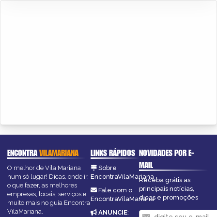
ENCONTRA
VILAMARIANA
LINKS RÁPIDOS
NOVIDADES POR E-
MAIL
O melhor de Vila Mariana
Sobre
num só lugar! Dicas, onde ir,
EncontraVilaMariana
Receba grátis as
o que fazer, as melhores
principais notícias,
Fale com o
empresas, locais, serviços e
dicas e promoções
EncontraVilaMariana
muito mais no guia Encontra
VilaMariana.
ANUNCIE
: