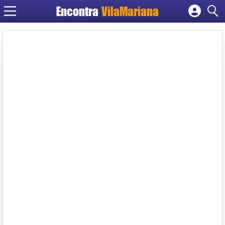
Encontra
VilaMariana
Cadastrar empresa
Fazer login
Criar conta