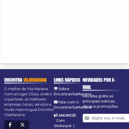
ENCONTRA
VILAMARIANA
LINKS RÁPIDOS
NOVIDADES POR E-
MAIL
O melhor de Vila Mariana
Sobre
num só lugar! Dicas, onde ir,
EncontraVilaMariana
Receba grátis as
o que fazer, as melhores
principais notícias,
Fale com o
empresas, locais, serviços e
dicas e promoções
EncontraVilaMariana
muito mais no guia Encontra
VilaMariana.
ANUNCIE
:
Com
destaque
|