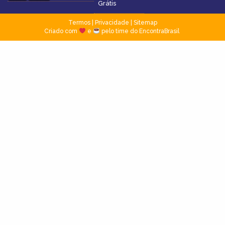
Grátis
Termos
|
Privacidade
|
Sitemap
Criado com
e
pelo time do EncontraBrasil