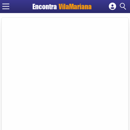
Encontra
VilaMariana
Cadastrar empresa
Fazer login
Criar conta