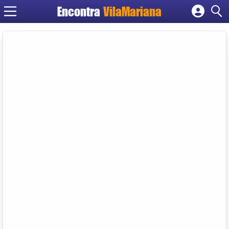
Encontra
VilaMariana
Cadastrar empresa
Fazer login
Criar conta