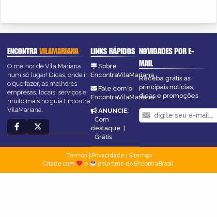
ENCONTRA
VILAMARIANA
LINKS RÁPIDOS
NOVIDADES POR E-
MAIL
O melhor de Vila Mariana
Sobre
num só lugar! Dicas, onde ir,
EncontraVilaMariana
Receba grátis as
o que fazer, as melhores
principais notícias,
Fale com o
empresas, locais, serviços e
dicas e promoções
EncontraVilaMariana
muito mais no guia Encontra
VilaMariana.
ANUNCIE
:
Com
destaque
|
Grátis
Termos
|
Privacidade
|
Sitemap
Criado com
e
pelo time do EncontraBrasil