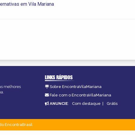
ternativas em Vila Mariana
LINKS RÁPIDOS
 as melhores
Sobre EncontraVilaMariana
na.
Fale com o EncontraVilaMariana
ANUNCIE
:
Com destaque
|
Grátis
do EncontraBrasil