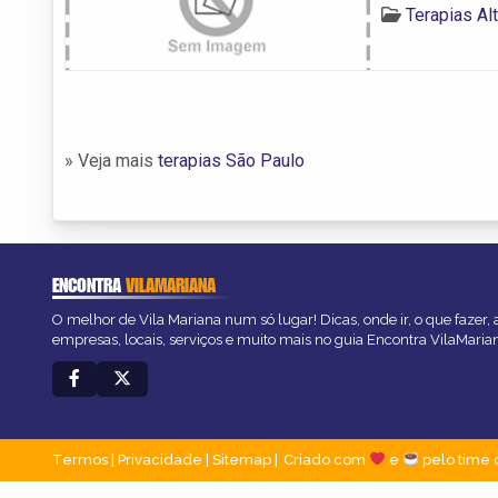
Terapias Al
» Veja mais
terapias São Paulo
ENCONTRA
VILAMARIANA
O melhor de Vila Mariana num só lugar! Dicas, onde ir, o que fazer,
empresas, locais, serviços e muito mais no guia Encontra VilaMaria
Termos
|
Privacidade
|
Sitemap
Criado com
e
pelo time 