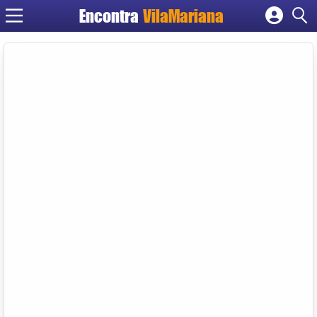
Encontra
VilaMariana
Cadastrar empresa
Fazer login
Criar conta