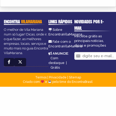
ENCONTRA
VILAMARIANA
LINKS RÁPIDOS
NOVIDADES POR E-
MAIL
O melhor de Vila Mariana
Sobre
num só lugar! Dicas, onde ir,
EncontraVilaMariana
Receba grátis as
o que fazer, as melhores
principais notícias,
Fale com o
empresas, locais, serviços e
dicas e promoções
EncontraVilaMariana
muito mais no guia Encontra
VilaMariana.
ANUNCIE
:
Com
destaque
|
Grátis
Termos
|
Privacidade
|
Sitemap
Criado com
e
pelo time do EncontraBrasil