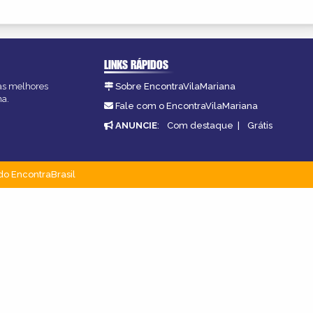
LINKS RÁPIDOS
 as melhores
Sobre EncontraVilaMariana
na.
Fale com o EncontraVilaMariana
ANUNCIE
:
Com destaque
|
Grátis
do EncontraBrasil