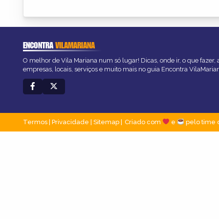
ENCONTRA
VILAMARIANA
O melhor de Vila Mariana num só lugar! Dicas, onde ir, o que fazer,
empresas, locais, serviços e muito mais no guia Encontra VilaMaria
Termos
|
Privacidade
|
Sitemap
Criado com
e
pelo time 