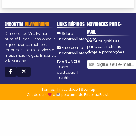
ENCONTRA
VILAMARIANA
LINKS RÁPIDOS
NOVIDADES POR E-
MAIL
O melhor de Vila Mariana
Sobre
num só lugar! Dicas, onde ir,
EncontraVilaMariana
Receba grátis as
o que fazer, as melhores
principais notícias,
Fale com o
empresas, locais, serviços e
dicas e promoções
EncontraVilaMariana
muito mais no guia Encontra
VilaMariana.
ANUNCIE
:
Com
destaque
|
Grátis
Termos
|
Privacidade
|
Sitemap
Criado com
e
pelo time do EncontraBrasil