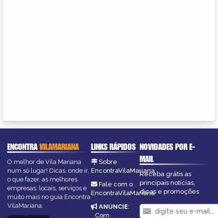
ENCONTRA
VILAMARIANA
LINKS RÁPIDOS
NOVIDADES POR E-
MAIL
O melhor de Vila Mariana
Sobre
num só lugar! Dicas, onde ir,
EncontraVilaMariana
Receba grátis as
o que fazer, as melhores
principais notícias,
Fale com o
empresas, locais, serviços e
dicas e promoções
EncontraVilaMariana
muito mais no guia Encontra
VilaMariana.
ANUNCIE
:
Com