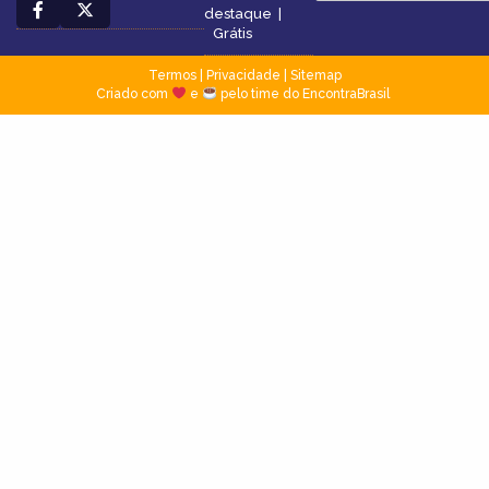
destaque
|
Grátis
Termos
|
Privacidade
|
Sitemap
Criado com
e
pelo time do EncontraBrasil