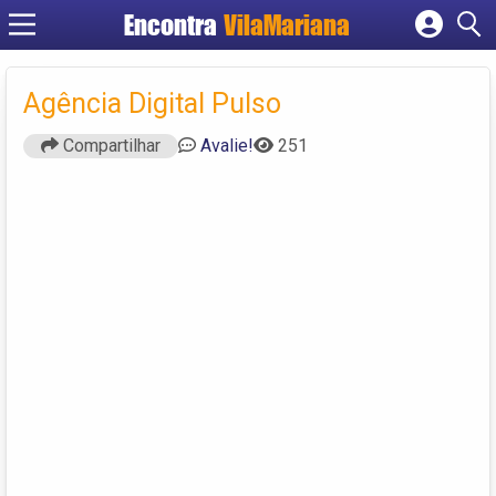
Encontra
VilaMariana
Cadastrar empresa
Fazer login
Agência Digital Pulso
Criar conta
Compartilhar
Avalie!
251