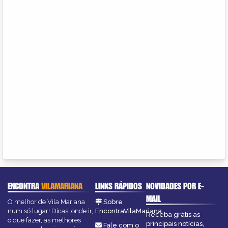
ENCONTRA
VILAMARIANA
LINKS RÁPIDOS
NOVIDADES POR E-
MAIL
O melhor de Vila Mariana
Sobre
num só lugar! Dicas, onde ir,
EncontraVilaMariana
Receba grátis as
o que fazer, as melhores
principais notícias,
Fale com o