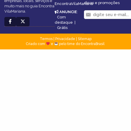
empresas, locais, serviços e
dicas e promoções
EncontraVilaMariana
muito mais no guia Encontra
VilaMariana.
ANUNCIE
:
Com
destaque
|
Grátis
Termos
|
Privacidade
|
Sitemap
Criado com
e
pelo time do EncontraBrasil