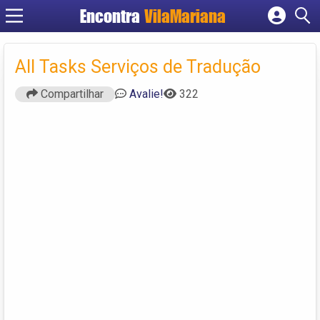
Encontra
VilaMariana
Cadastrar empresa
Fazer login
All Tasks Serviços de Tradução
Criar conta
Compartilhar
Avalie!
322