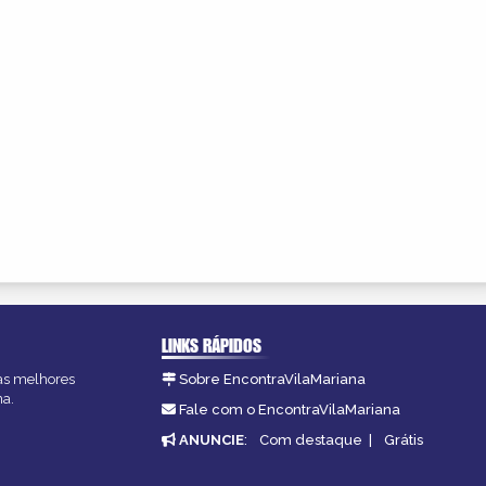
LINKS RÁPIDOS
 as melhores
Sobre EncontraVilaMariana
na.
Fale com o EncontraVilaMariana
ANUNCIE
:
Com destaque
|
Grátis