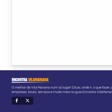
ENCONTRA
VILAMARIANA
O melhor de Vila Mariana num só lugar! Dicas, onde ir, o que fazer,
empresas, locais, serviços e muito mais no guia Encontra VilaMaria